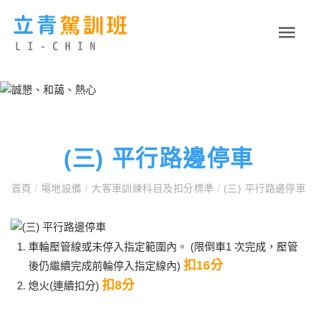
(三) 平行路邊停車
首頁
/
場地設備
/
大客車訓練科目及扣分標準
/
(三) 平行路邊停車
車輪壓管線或未停入指定範圍內。 (限倒車1 次完成，壓管
扣16分
後仍繼續完成前輪停入指定線內)
扣8分
熄火(連續扣分)