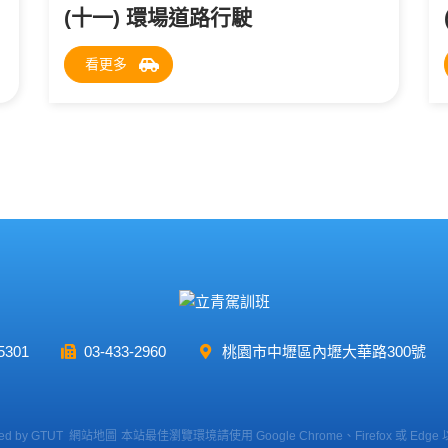
(十一) 環場道路行駛
看更多
5301
03-433-2960
桃園市中壢區內壢大華路300號
ed by
GTUT
網站地圖
本站最佳瀏覽環境請使用 Google Chrome、Firefox 或 Edg